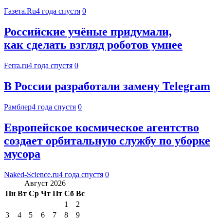
Газета.Ru
4 года спустя
0
Российские учёные придумали,
как сделать взгляд роботов умнее
Ferra.ru
4 года спустя
0
В России разработали замену Telegram
Рамблер
4 года спустя
0
Европейское космическое агентство
создает орбитальную службу по уборке
мусора
Naked-Science.ru
4 года спустя
0
Август 2026
Пн
Вт
Ср
Чт
Пт
Сб
Вс
1
2
3
4
5
6
7
8
9