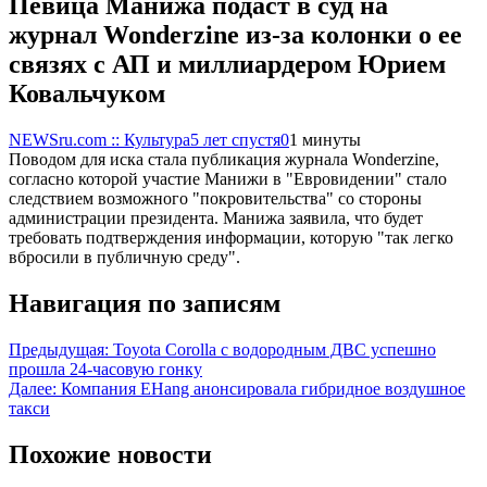
Певица Манижа подаст в суд на
журнал Wonderzine из-за колонки о ее
связях с АП и миллиардером Юрием
Ковальчуком
NEWSru.com :: Культура
5 лет спустя
0
1 минуты
Поводом для иска стала публикация журнала Wonderzine,
согласно которой участие Манижи в "Евровидении" стало
следствием возможного "покровительства" со стороны
администрации президента. Манижа заявила, что будет
требовать подтверждения информации, которую "так легко
вбросили в публичную среду".
Навигация по записям
Предыдущая:
Toyota Corolla с водородным ДВС успешно
прошла 24-часовую гонку
Далее:
Компания EHang анонсировала гибридное воздушное
такси
Похожие новости