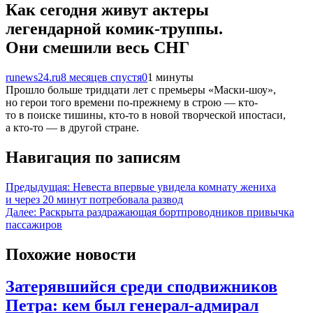
Как сегодня живут актеры
легендарной комик-труппы.
Они смешили весь СНГ
runews24.ru
8 месяцев спустя
0
1 минуты
Прошло больше тридцати лет с премьеры «Маски-шоу»,
но герои того времени по-прежнему в строю — кто-
то в поиске тишины, кто-то в новой творческой ипостаси,
а кто-то — в другой стране.
Навигация по записям
Предыдущая:
Невеста впервые увидела комнату жениха
и через 20 минут потребовала развод
Далее:
Раскрыта раздражающая бортпроводников привычка
пассажиров
Похожие новости
Затерявшийся среди сподвижников
Петра: кем был генерал-адмирал