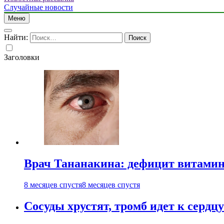
Случайные новости
Меню
Найти:
Заголовки
Врач Тананакина: дефицит витамино
8 месяцев спустя
8 месяцев спустя
Сосуды хрустят, тромб идет к сердц