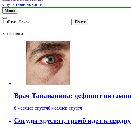
Случайные новости
Меню
Найти:
Заголовки
Врач Тананакина: дефицит витамино
8 месяцев спустя
8 месяцев спустя
Сосуды хрустят, тромб идет к сердц